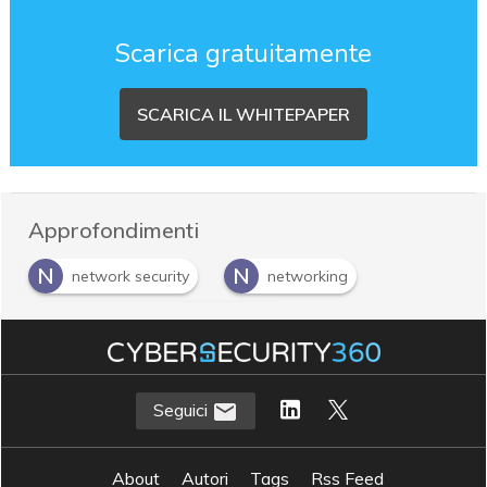
Scarica gratuitamente
SCARICA IL WHITEPAPER
Approfondimenti
N
N
network security
networking
S
software defined networking
Seguici
About
Autori
Tags
Rss Feed