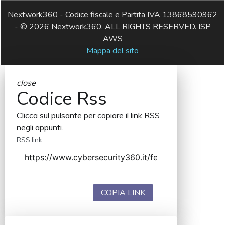
Nextwork360 - Codice fiscale e Partita IVA 13868590962
- © 2026 Nextwork360. ALL RIGHTS RESERVED. ISP
AWS
Mappa del sito
close
Codice Rss
Clicca sul pulsante per copiare il link RSS
negli appunti.
RSS link
COPIA LINK