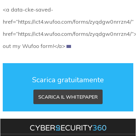
<a data-cke-saved-
href=”https://ict4.wufoo.com/forms/zyqdgw0nrrzn4/”
href=”https://ict4.wufoo.com/forms/zyqdgw0nrrzn4/”>
out my Wufoo form!</a>
Scarica gratuitamente
SCARICA IL WHITEPAPER