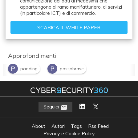
comunicazione dei dati ai medesimi) che
appartengono al ramo manifatturiero, di servizi
(in particolare ICT) e di commercio.
Approfondimenti
P
P
padding
passphrase
P
password
Seguici
About
Autori
Tags
Rss Feed
Privacy e Cookie Policy