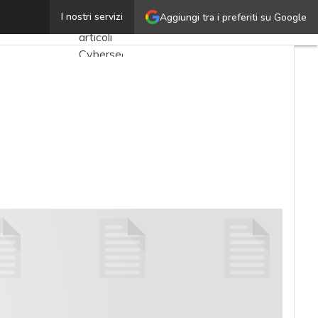
Owasp Top 10
I nostri servizi
Aggiungi tra i preferiti su Google
Ultimi
articoli
Cybersecurity
Nazionale
Malware
e
attacchi
Norme e
adeguamenti
Soluzioni
aziendali
Cultura
cyber
News,
attualità