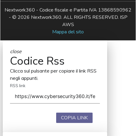
Nextwork360 - Codice fiscale e Partita IVA 13868590962
- © 2026 Nextwork360. ALL RIGHTS RESERVED. ISP
AWS
Mappa del sito
close
Codice Rss
Clicca sul pulsante per copiare il link RSS
negli appunti.
RSS link
COPIA LINK