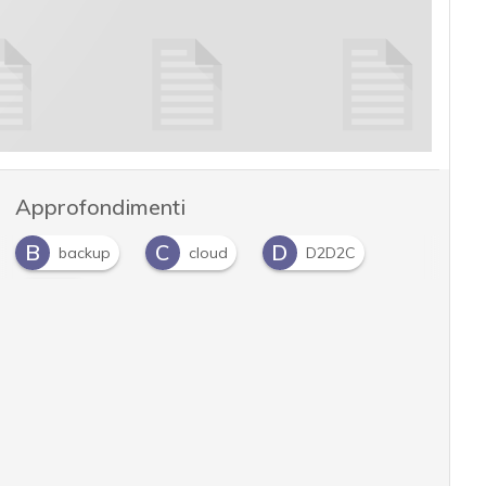
Approfondimenti
B
C
D
backup
cloud
D2D2C
P
PMI