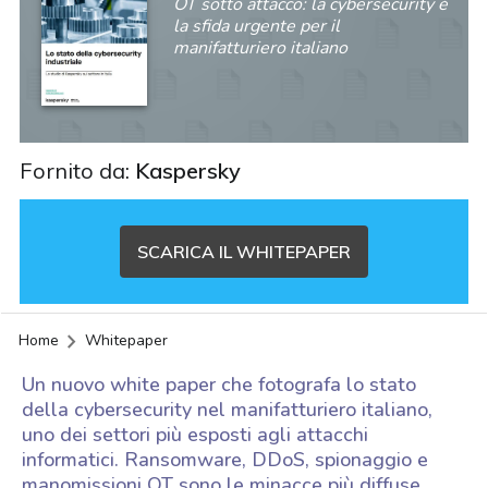
OT sotto attacco: la cybersecurity è
la sfida urgente per il
manifatturiero italiano
Fornito da:
Kaspersky
SCARICA IL WHITEPAPER
Home
Whitepaper
Un nuovo white paper che fotografa lo stato
della cybersecurity nel manifatturiero italiano,
uno dei settori più esposti agli attacchi
informatici. Ransomware, DDoS, spionaggio e
acy
manomissioni OT sono le minacce più diffuse.