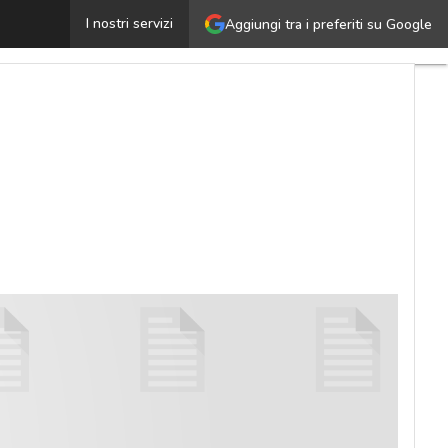
Nove motivi per scegliere NetScaler
I nostri servizi
Aggiungi tra i preferiti su Google
Ultimi
articoli
Cybersecurity
Nazionale
Malware
e
attacchi
Norme e
adeguamenti
Soluzioni
aziendali
Cultura
cyber
News,
attualità