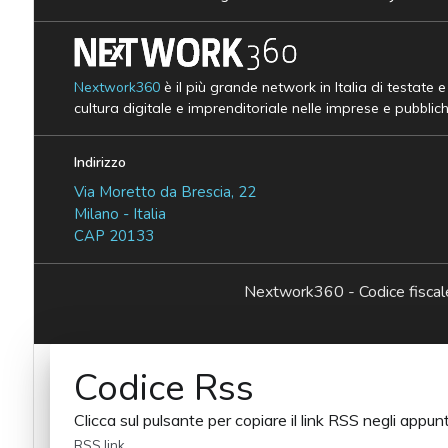
Nextwork360
è il più grande network in Italia di testate 
cultura digitale e imprenditoriale nelle imprese e pubblic
Indirizzo
Via Moretto da Brescia, 22
Milano - Italia
CAP 20133
Nextwork360 - Codice fisc
Codice Rss
Clicca sul pulsante per copiare il link RSS negli appunt
RSS link