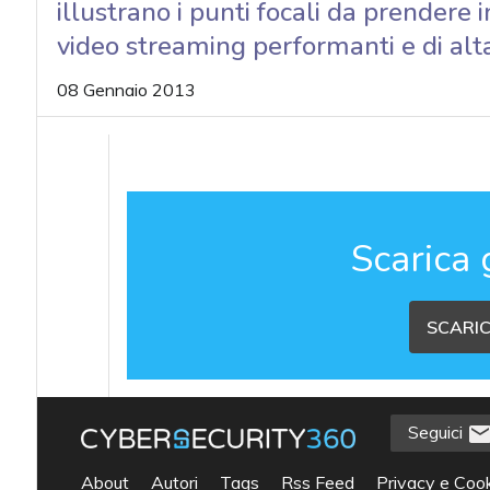
illustrano i punti focali da prendere 
video streaming performanti e di alta
08 Gennaio 2013
Scarica 
SCARIC
Seguici
About
Autori
Tags
Rss Feed
Privacy e Cook