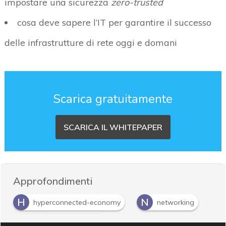
impostare una sicurezza
zero-trusted
cosa deve sapere l’IT per garantire il successo
delle infrastrutture di rete oggi e domani
Scarica gratuitamente
SCARICA IL WHITEPAPER
Approfondimenti
H
N
hyperconnected-economy
networking
R
reti software-defined