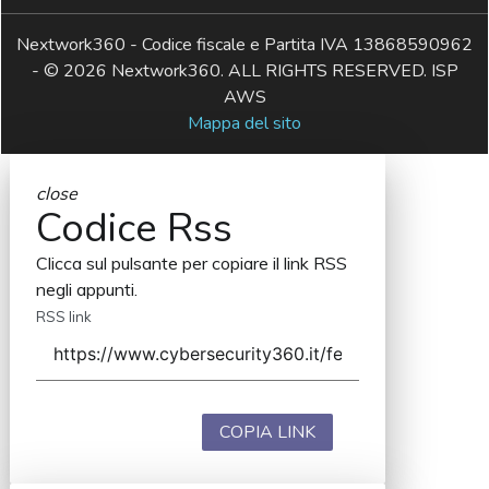
Nextwork360 - Codice fiscale e Partita IVA 13868590962
- © 2026 Nextwork360. ALL RIGHTS RESERVED. ISP
AWS
Mappa del sito
close
Codice Rss
Clicca sul pulsante per copiare il link RSS
negli appunti.
RSS link
COPIA LINK