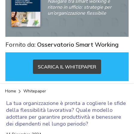
Navigare tra smart working e
ritorno in ufficio: strategie per
un’organizzazione flessibile
Fornito da:
Osservatorio Smart Working
SCARICA IL WHITEPAPER
Home
Whitepaper
La tua organizzazione è pronta a cogliere le sfide
della flessibilità lavorativa? Quale modello
adottare per garantire produttività e benessere
dei dipendenti nel lungo periodo?
acy