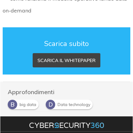
on-demand
Scarica subito
SCARICA IL WHITEPAPER
Approfondimenti
B
D
big data
Data technology
V
Visual Data Discovery