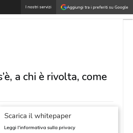
asce la piattaforma di e-learning 360DigitalSkill: cos’è,
I nostri servizi
Aggiungi tra i preferiti su Google
è, a chi è rivolta, come
Scarica il whitepaper
Leggi l'informativa sulla privacy