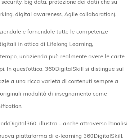
security, big data, protezione dei dati) che su
ing, digital awareness, Agile collaboration).
ziendale e fornendole tutte le competenze
gitali in ottica di Lifelong Learning,
 tempo, un’azienda può realmente avere le carte
. In quest’ottica, 360DigitalSkill si distingue sul
zie a una ricca varietà di contenuti sempre a
n originali modalità di insegnamento come
fication.
kDigital360, illustra – anche attraverso l’analisi
 nuova piattaforma di e-learning 360DigitalSkill.