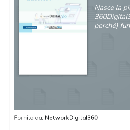
Nasce la pi
360DigitalSk
perché) fu
Fornito da:
NetworkDigital360