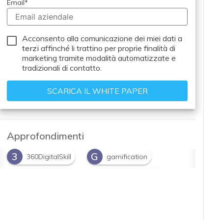
Email
*
Acconsento alla comunicazione dei miei dati a
terzi
affinché li trattino per proprie finalità di
marketing tramite modalità automatizzate e
tradizionali di contatto.
Approfondimenti
3
G
360DigitalSkill
gamification
M
S
microlearning
snackable content