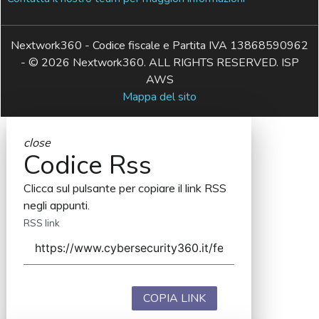
Nextwork360 - Codice fiscale e Partita IVA 13868590962
- © 2026 Nextwork360. ALL RIGHTS RESERVED. ISP
AWS
Mappa del sito
close
Codice Rss
Clicca sul pulsante per copiare il link RSS
negli appunti.
RSS link
COPIA LINK