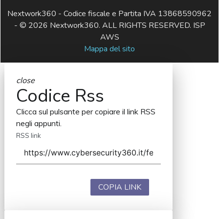
Nextwork360 - Codice fiscale e Partita IVA 13868590962
- © 2026 Nextwork360. ALL RIGHTS RESERVED. ISP
AWS
Mappa del sito
close
Codice Rss
Clicca sul pulsante per copiare il link RSS
negli appunti.
RSS link
COPIA LINK