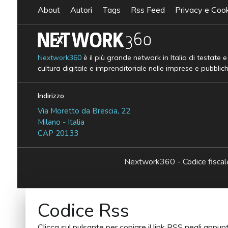
About
Autori
Tags
Rss Feed
Privacy e Cook
Nextwork360
è il più grande network in Italia di testate 
cultura digitale e imprenditoriale nelle imprese e pubblic
Indirizzo
Via Moretto da Brescia, 22
Milano - Italia
CAP 20133
Nextwork360 - Codice fisc
Codice Rss
Clicca sul pulsante per copiare il link RSS negli appunt