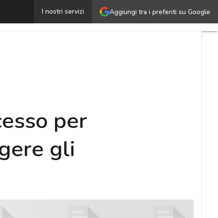
Milan Internet Exchange: un caso di successo per increme
I nostri servizi
Aggiungi tra i preferiti su Google
cesso per
gere gli