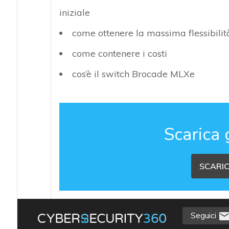
iniziale
come ottenere la massima flessibilità
come contenere i costi
cos’è il switch Brocade MLXe
Scarica 
SCARIC
Seguici