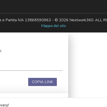
ale e Partita IVA 13868590962 - © 2026 Nextwork360. AL
Mappa del sito
i.
COPIA LINK
ivacy!