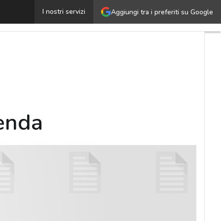
igliorare i processi per migliorare l’azienda
I nostri servizi
Aggiungi tra i preferiti su Google
Ultimi
articoli
Cybersecurit
Nazionale
Malware
e
attacchi
ienda
Norme e
adeguamenti
Soluzioni
aziendali
Cultura
cyber
News,
attualità