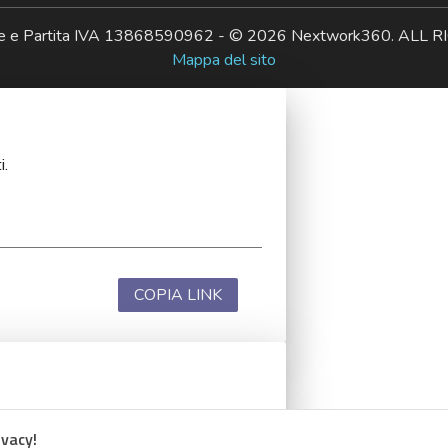
ale e Partita IVA 13868590962 - © 2026 Nextwork360. AL
Mappa del sito
i.
COPIA LINK
i.
ivacy!