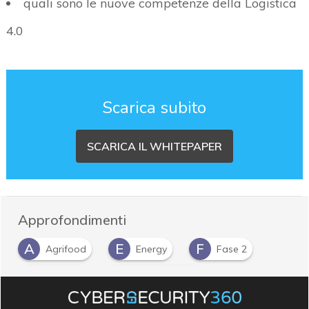
quali sono le nuove competenze della Logistica
4.0
Scarica subito
SCARICA IL WHITEPAPER
Approfondimenti
A
E
F
Agrifood
Energy
Fase 2
L
M
logistica
Manufacturing
M
Mobilità