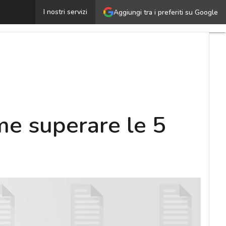
Macchinari e attrezzature industriali: come superare le 
I nostri servizi
Aggiungi tra i preferiti su Google
ome superare le 5