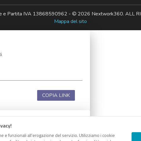
ale e Partita IVA 13868590962 - © 2026 Nextwork360. AL
Mappa del sito
i.
COPIA LINK
ivacy!
i.
e e funzionali all’erogazione del servizio. Utilizziamo i cookie