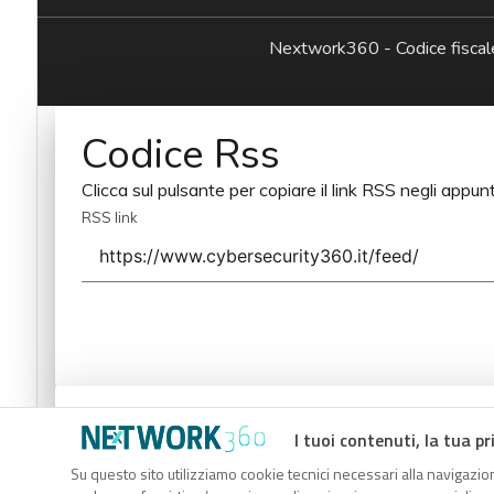
Nextwork360 - Codice fisc
Codice Rss
Clicca sul pulsante per copiare il link RSS negli appunt
RSS link
Codice Rss
I tuoi contenuti, la tua pr
Clicca sul pulsante per copiare il link RSS negli appunt
Su questo sito utilizziamo cookie tecnici necessari alla navigazion