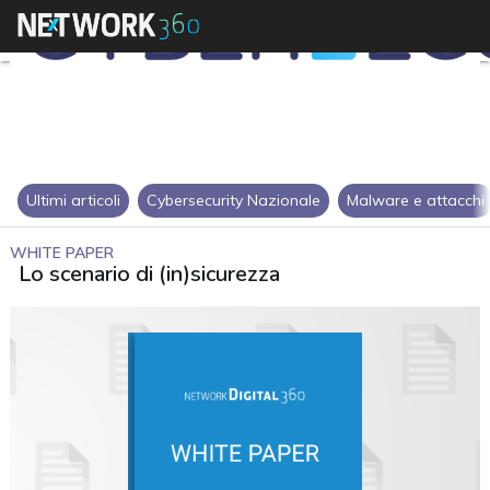
Ultimi articoli
Cybersecurity Nazionale
Malware e attacchi
WHITE PAPER
Lo scenario di (in)sicurezza