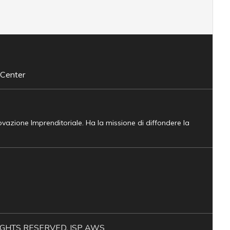
 Center
novazione Imprenditoriale. Ha la missione di diffondere la
L RIGHTS RESERVED. ISP AWS