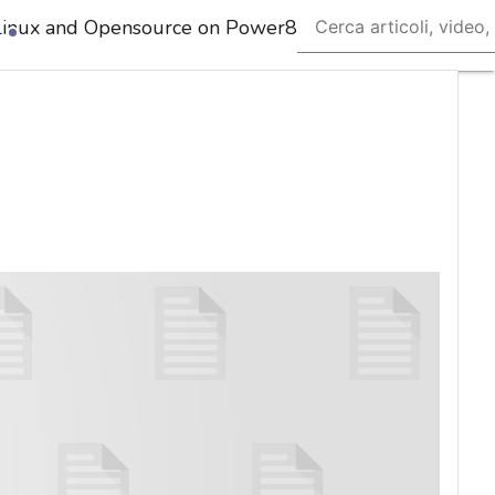
Linux and Opensource on Power8
Ultimi
articoli
Cybersecurity
Nazionale
Malware
e
attacchi
Norme e
adeguamenti
Soluzioni
aziendali
Cultura
cyber
News,
attualità