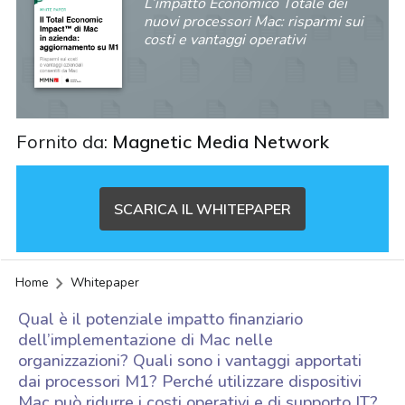
L’impatto Economico Totale dei
nuovi processori Mac: risparmi sui
costi e vantaggi operativi
Fornito da:
Magnetic Media Network
SCARICA IL WHITEPAPER
Home
Whitepaper
Qual è il potenziale impatto finanziario
dell’implementazione di Mac nelle
organizzazioni? Quali sono i vantaggi apportati
dai processori M1? Perché utilizzare dispositivi
acy
Mac può ridurre i costi operativi e di supporto IT?