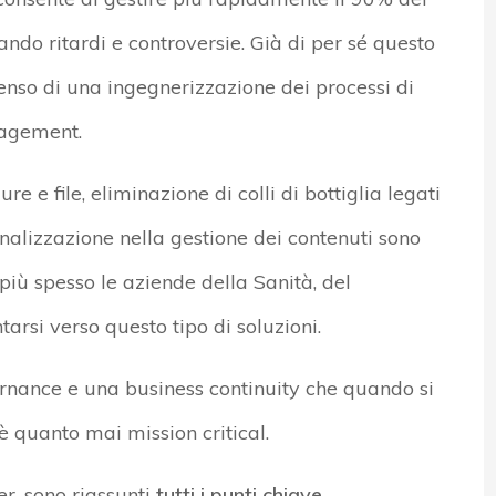
ndo ritardi e controversie. Già di per sé questo
senso di una ingegnerizzazione dei processi di
agement.
re e file, eliminazione di colli di bottiglia legati
alizzazione nella gestione dei contenuti sono
più spesso le aziende della Sanità, del
rsi verso questo tipo di soluzioni.
ernance e una business continuity che quando si
è quanto mai mission critical.
er, sono riassunti
tutti i punti chiave