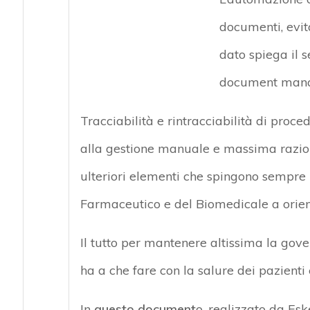
documenti, evita
dato spiega il 
document man
Tracciabilità e rintracciabilità di procedu
alla gestione manuale e massima razion
ulteriori elementi che spingono sempre 
Farmaceutico e del Biomedicale a orienta
Il tutto per mantenere altissima la gov
ha a che fare con la salure dei pazienti 
In
questo document
o, realizzato da Esk