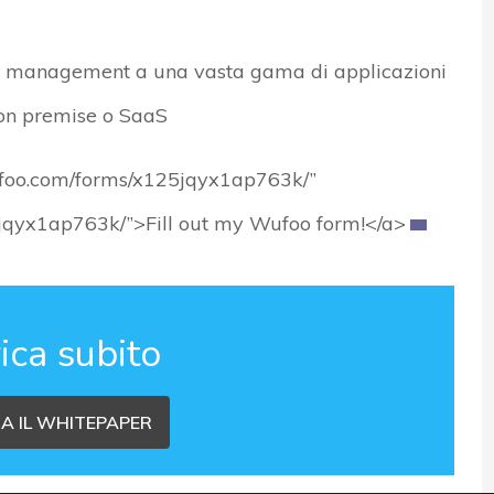
t management a una vasta gama di applicazioni
 on premise o SaaS
wufoo.com/forms/x125jqyx1ap763k/”
25jqyx1ap763k/”>Fill out my Wufoo form!</a>
ica subito
A IL WHITEPAPER