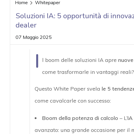
acy
Home
Whitepaper
Soluzioni IA: 5 opportunità di innova
dealer
07 Maggio 2025
I
l boom delle soluzioni IA apre
nuove
come trasformarle in vantaggi reali?
Questo White Paper svela
le 5 tendenz
come cavalcarle con successo:
Boom della potenza di calcolo
– L’
IA
avanzato: una grande occasione per il m