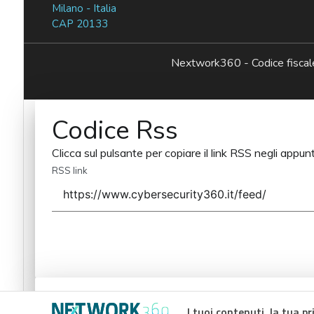
Milano - Italia
CAP 20133
Nextwork360 - Codice fisc
Codice Rss
Clicca sul pulsante per copiare il link RSS negli appunt
RSS link
Codice Rss
I tuoi contenuti, la tua pr