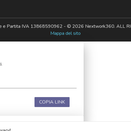
ale e Partita IVA 13868590962 - © 2026 Nextwork360. AL
Mappa del sito
i.
COPIA LINK
ivacy!