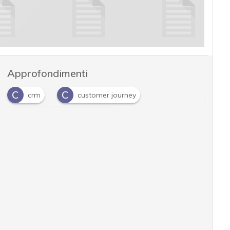
Approfondimenti
C
C
crm
customer journey
D
Data Customer Knowledge
D
M
Deep personalization
marketing