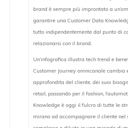
brand è sempre più improntato a un’omn
garantire una Customer Data Knowledg
tutto indipendentemente dal punto di co
relazionarsi con il brand.
Un’infografica illustra tech trend e benef
Customer Journey omnicanale cambia e 
approfondita del cliente, dei suoi bisogn
retail, passando per il fashion, l’automot
Knowledge è oggi il fulcro di tutte le st
mirano ad accompagnare il cliente nel s
complesso e diluito in una miriade di m