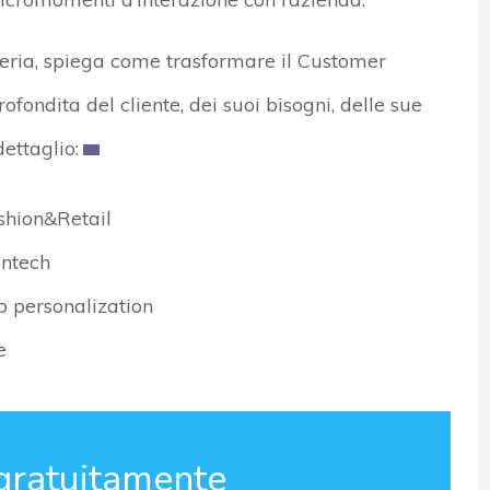
teria, spiega come trasformare il Customer
fondita del cliente, dei suoi bisogni, delle sue
ettaglio:
ashion&Retail
intech
p personalization
ve
gratuitamente