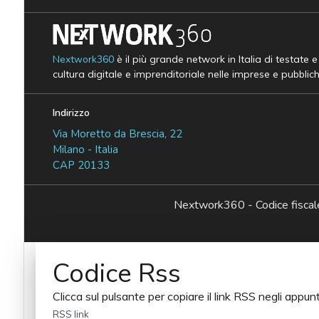
Nextwork360
è il più grande network in Italia di testate 
cultura digitale e imprenditoriale nelle imprese e pubblic
Indirizzo
Via Moretto da Brescia, 22
Milano - Italia
CAP 20133
Nextwork360 - Codice fisc
Codice Rss
Clicca sul pulsante per copiare il link RSS negli appunt
RSS link