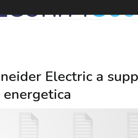
L
hneider Electric a sup
e energetica