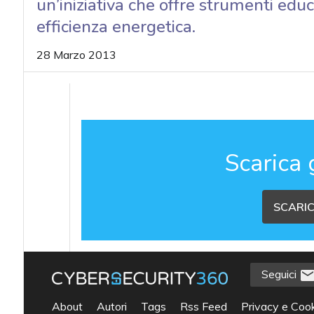
un’iniziativa che offre strumenti educ
efficienza energetica.
28 Marzo 2013
Scarica 
SCARIC
Seguici
About
Autori
Tags
Rss Feed
Privacy e Cook