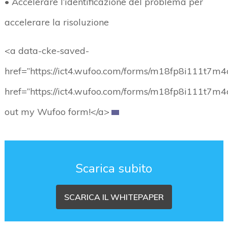
• Accelerare l’identificazione del problema per
accelerare la risoluzione
<a data-cke-saved-
href=”https://ict4.wufoo.com/forms/m18fp8i111t7m4
href=”https://ict4.wufoo.com/forms/m18fp8i111t7m4o
out my Wufoo form!</a>
Scarica subito
SCARICA IL WHITEPAPER