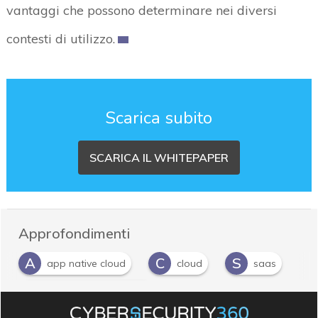
vantaggi che possono determinare nei diversi
contesti di utilizzo.
Scarica subito
SCARICA IL WHITEPAPER
Approfondimenti
A
C
S
app native cloud
cloud
saas
S
serverless application