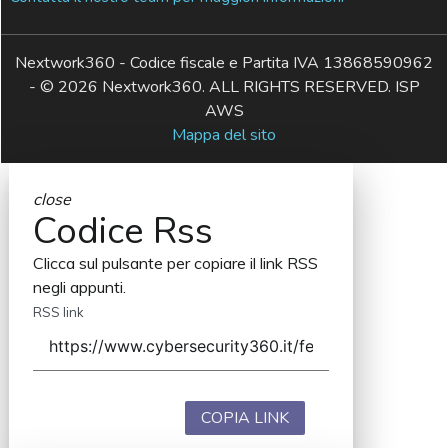
Nextwork360 - Codice fiscale e Partita IVA 13868590962
- © 2026 Nextwork360. ALL RIGHTS RESERVED. ISP
AWS
Mappa del sito
close
Codice Rss
Clicca sul pulsante per copiare il link RSS
negli appunti.
RSS link
COPIA LINK