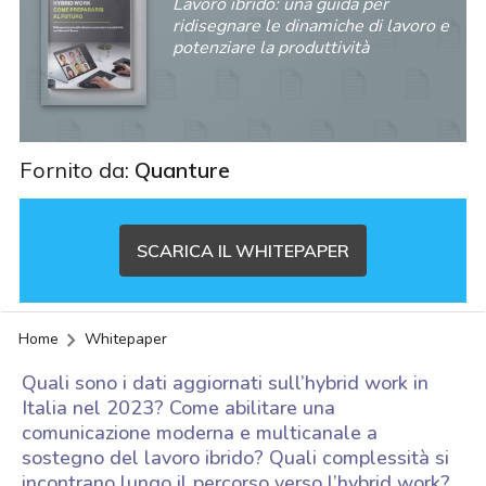
Lavoro ibrido: una guida per
ridisegnare le dinamiche di lavoro e
potenziare la produttività
Fornito da:
Quanture
SCARICA IL WHITEPAPER
Home
Whitepaper
Quali sono i dati aggiornati sull’hybrid work in
Italia nel 2023? Come abilitare una
comunicazione moderna e multicanale a
sostegno del lavoro ibrido? Quali complessità si
acy
incontrano lungo il percorso verso l’hybrid work?