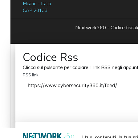
Milano - Italia
CAP 20133
Nextwork360 - Codice fisc
Codice Rss
Clicca sul pulsante per copiare il link RSS negli appunt
RSS link
Codice Rss
I tuoi contenuti, la tua pr