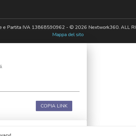
ale e Partita IVA 13868590962 - © 2026 Nextwork360. AL
Mappa del sito
i.
COPIA LINK
ivacy!