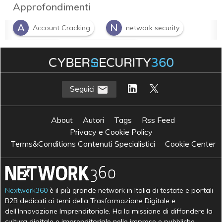
Approfondimenti
A
N
Account Cracking
network security
P
R
phishing
ransomware
S
Social Engineering
Seguici
About
Autori
Tags
Rss Feed
Privacy e Cookie Policy
Terms&Conditions Contenuti Specialistici
Cookie Center
Nextwork360
è il più grande network in Italia di testate e portali
B2B dedicati ai temi della Trasformazione Digitale e
dell’Innovazione Imprenditoriale. Ha la missione di diffondere la
cultura digitale e imprenditoriale nelle imprese e pubbliche