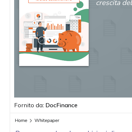
crescita de
Fornito da:
DocFinance
acy
Home
Whitepaper