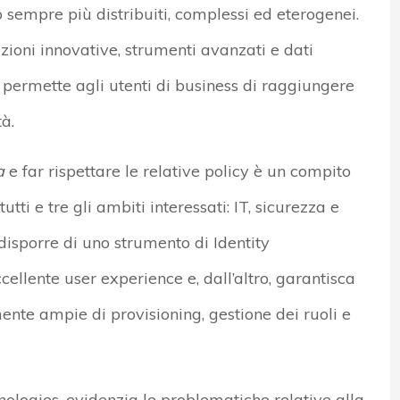
 sempre più distribuiti, complessi ed eterogenei.
azioni innovative, strumenti avanzati e dati
o permette agli utenti di business di raggiungere
tà.
a
e far rispettare le relative policy è un compito
i e tre gli ambiti interessati: IT, sicurezza e
isporre di uno strumento di Identity
ellente user experience e, dall’altro, garantisca
mente ampie di provisioning, gestione dei ruoli e
ologies, evidenzia le problematiche relative alla