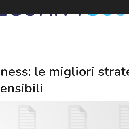
I
iness: le migliori stra
ensibili