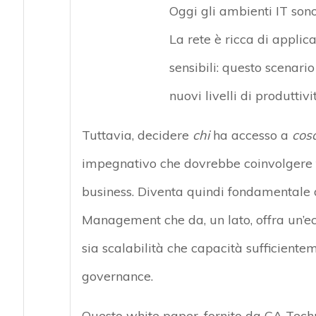
Oggi gli ambienti IT sono
La rete è ricca di applic
sensibili: questo scenari
nuovi livelli di produttivi
Tuttavia, decidere
chi
ha accesso a
cos
impegnativo che dovrebbe coinvolgere tutt
business. Diventa quindi fondamentale d
Management che da, un lato, offra un’ecc
sia scalabilità che capacità sufficiente
governance.
Questo white paper, fornito da CA Techn