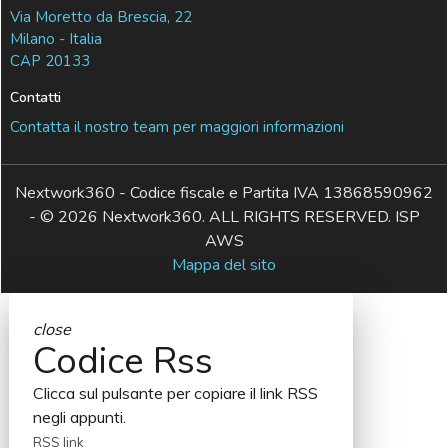
Via Moretto da Brescia, 22
Milano - Italia
CAP 20133
Contatti
Contatta il nostro team per maggiori informazioni
Nextwork360 - Codice fiscale e Partita IVA 13868590962
- © 2026 Nextwork360. ALL RIGHTS RESERVED. ISP
AWS
Mappa del sito
close
Codice Rss
Clicca sul pulsante per copiare il link RSS
negli appunti.
RSS link