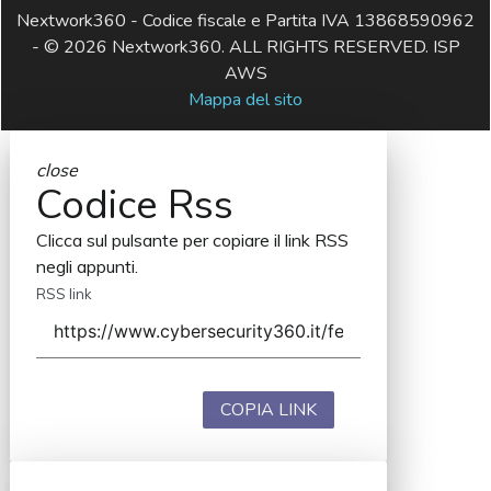
Nextwork360 - Codice fiscale e Partita IVA 13868590962
- © 2026 Nextwork360. ALL RIGHTS RESERVED. ISP
AWS
Mappa del sito
close
Codice Rss
Clicca sul pulsante per copiare il link RSS
negli appunti.
RSS link
COPIA LINK