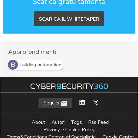
Scarica gratuitamente
SCARICA IL WHITEPAPER
Approfondimenti
B
building automation
B
Building Automation and Control System
B
Building Energy Management System
H
High Performance Edge Computing
Seguici
About
Autori
Tags
Rss Feed
Privacy e Cookie Policy
Terms&Conditions Contenuti Specialistici
Cookie Center