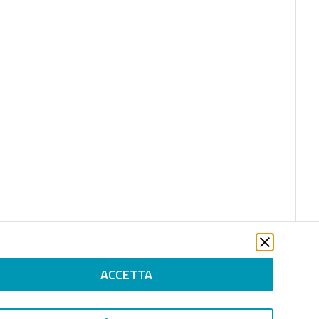
ACCETTA
file_download