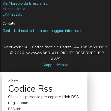
Via Moretto da Brescia, 22
Milano - Italia
CAP 20133
Contatti
Contatta il nostro team per maggiori informazioni
Nextwork360 - Codice fiscale e Partita IVA 13868590962
- © 2026 Nextwork360. ALL RIGHTS RESERVED. ISP
AWS
Mappa del sito
close
Codice Rss
Clicca sul pulsante per copiare il link RSS
negli appunti.
RSS link