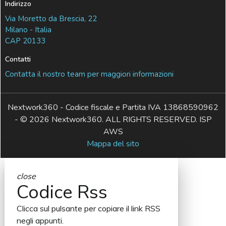
Indirizzo
Via Moretto da Brescia, 22
Milano - Italia
CAP 20133
Contatti
Contatta il nostro team per maggiori informazioni
Nextwork360 - Codice fiscale e Partita IVA 13868590962
- © 2026 Nextwork360. ALL RIGHTS RESERVED. ISP
AWS
Mappa del sito
close
Codice Rss
Clicca sul pulsante per copiare il link RSS
negli appunti.