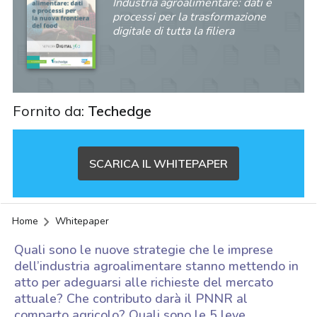
Industria agroalimentare: dati e
processi per la trasformazione
digitale di tutta la filiera
Fornito da:
Techedge
SCARICA IL WHITEPAPER
Home
Whitepaper
Quali sono le nuove strategie che le imprese
dell’industria agroalimentare stanno mettendo in
atto per adeguarsi alle richieste del mercato
attuale? Che contributo darà il PNNR al
acy
comparto agricolo? Quali sono le 5 leve