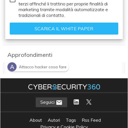
terzi
affinché li trattino per proprie finalità di
marketing tramite modalità automatizzate e
tradizionali di contatto.
Approfondimenti
A
Attacco hacker cosa fare
G
Gestione incidenti informatici
I
Incident Response Plan
Seguici
About
Autori
Tags
Rss Feed
Privacy e Cookie Policy