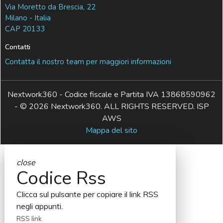
Via Moretto da Brescia, 22
Milano - Italia
CAP 20133
Contatti
Contatta il nostro team per maggiori informazioni
Nextwork360 - Codice fiscale e Partita IVA 13868590962
- © 2026 Nextwork360. ALL RIGHTS RESERVED. ISP
AWS
Mappa del sito
close
Codice Rss
Clicca sul pulsante per copiare il link RSS
negli appunti.
RSS link