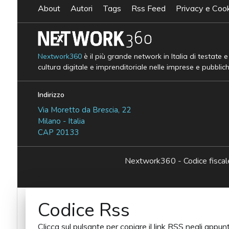
About
Autori
Tags
Rss Feed
Privacy e Cook
Nextwork360
è il più grande network in Italia di testate 
cultura digitale e imprenditoriale nelle imprese e pubblic
Indirizzo
Via Moretto da Brescia, 22
Milano - Italia
CAP 20133
Nextwork360 - Codice fisc
Codice Rss
Clicca sul pulsante per copiare il link RSS negli appunt