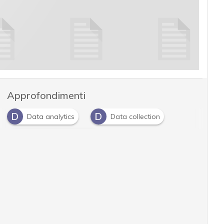
Approfondimenti
D
D
Data analytics
Data collection
E
Energy management
F
Facility Managemen
M
manutenzione predittiva
R
Risk Management