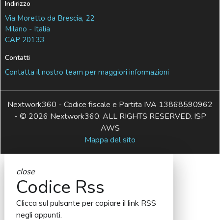
Indirizzo
Via Moretto da Brescia, 22
Milano - Italia
CAP 20133
Contatti
Contatta il nostro team per maggiori informazioni
Nextwork360 - Codice fiscale e Partita IVA 13868590962
- © 2026 Nextwork360. ALL RIGHTS RESERVED. ISP
AWS
Mappa del sito
close
Codice Rss
Clicca sul pulsante per copiare il link RSS
negli appunti.