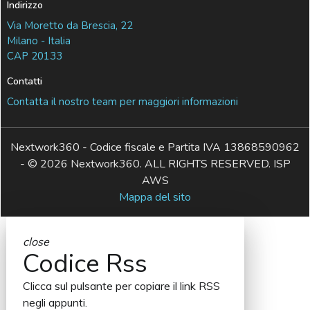
Indirizzo
Via Moretto da Brescia, 22
Milano - Italia
CAP 20133
Contatti
Contatta il nostro team per maggiori informazioni
Nextwork360 - Codice fiscale e Partita IVA 13868590962
- © 2026 Nextwork360. ALL RIGHTS RESERVED. ISP
AWS
Mappa del sito
close
Codice Rss
Clicca sul pulsante per copiare il link RSS
negli appunti.