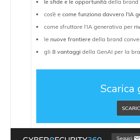
le sfide e le opportunità
della brand 
cos’è e
come funziona davvero l’IA g
come sfruttare l’IA generativa per
ri
le
nuove frontiere
della brand conver
gli
8 vantaggi
della GenAI per la br
Scarica 
SCARIC
Seguici