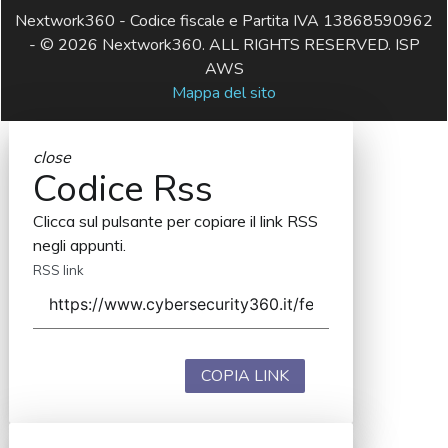
Nextwork360 - Codice fiscale e Partita IVA 13868590962
- © 2026 Nextwork360. ALL RIGHTS RESERVED. ISP
AWS
Mappa del sito
close
Codice Rss
Clicca sul pulsante per copiare il link RSS
negli appunti.
RSS link
COPIA LINK