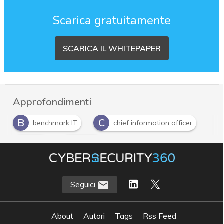
Scarica gratuitamente
SCARICA IL WHITEPAPER
Approfondimenti
B
C
benchmark IT
chief information officer
C
O
CIO
OpEx
Seguici
About
Autori
Tags
Rss Feed